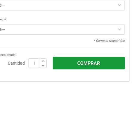
 --
es
*
 --
* Campos requeridos
eleccionada
COMPRAR
Cantidad