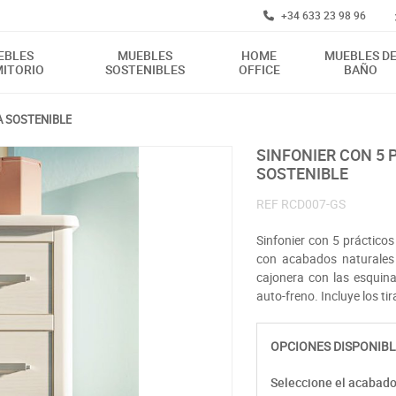
+34 633 23 98 96
EBLES
MUEBLES
HOME
MUEBLES D
ITORIO
SOSTENIBLES
OFFICE
BAÑO
A SOSTENIBLE
SINFONIER CON 5 PRÁCTICOS CAJONES FABRICADO EN MADERA
SOSTENIBLE
REF
RCD007-GS
Sinfonier con 5 prácticos
con acabados naturales
cajonera con las esquin
auto-freno. Incluye los t
OPCIONES DISPONIBL
Seleccione el acabad