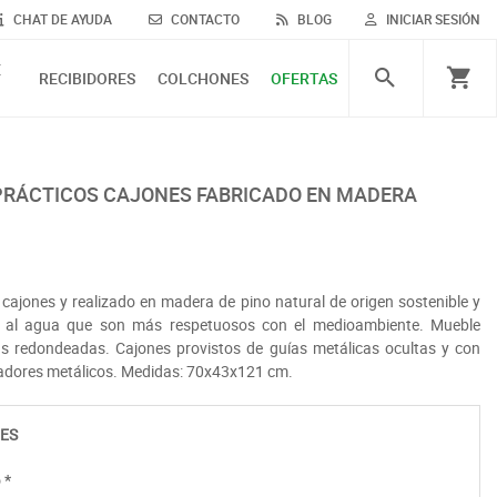
CHAT DE AYUDA
CONTACTO
BLOG
INICIAR SESIÓN
E
RECIBIDORES
COLCHONES
OFERTAS
 cajones y realizado en madera de pino natural de origen sostenible y
 al agua que son más respetuosos con el medioambiente. Mueble
as redondeadas. Cajones provistos de guías metálicas ocultas y con
iradores metálicos. Medidas: 70x43x121 cm.
ES
o
*