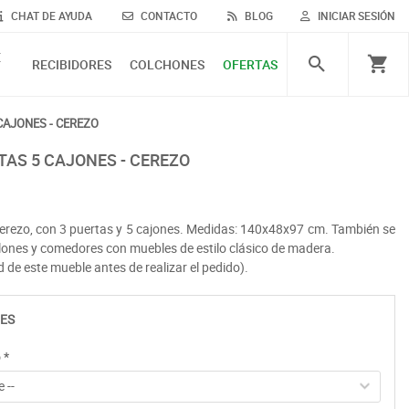
CHAT DE AYUDA
CONTACTO
BLOG
INICIAR SESIÓN
E
RECIBIDORES
COLCHONES
OFERTAS
CAJONES - CEREZO
TAS 5 CAJONES - CEREZO
rezo, con 3 puertas y 5 cajones. Medidas: 140x48x97 cm. También se
lones y comedores con muebles de estilo clásico de madera.
d de este mueble antes de realizar el pedido).
ES
o
*
 --