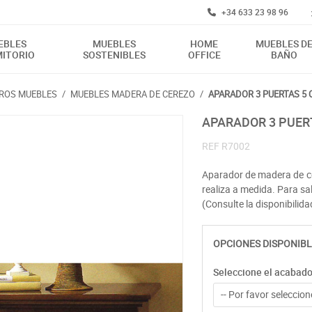
+34 633 23 98 96
EBLES
MUEBLES
HOME
MUEBLES D
ITORIO
SOSTENIBLES
OFFICE
BAÑO
TROS MUEBLES
/
MUEBLES MADERA DE CEREZO
/
APARADOR 3 PUERTAS 5 
APARADOR 3 PUER
REF
R7002
Aparador de madera de ce
realiza a medida. Para sa
(Consulte la disponibilida
OPCIONES DISPONIBL
Seleccione el acabad
-- Por favor seleccione