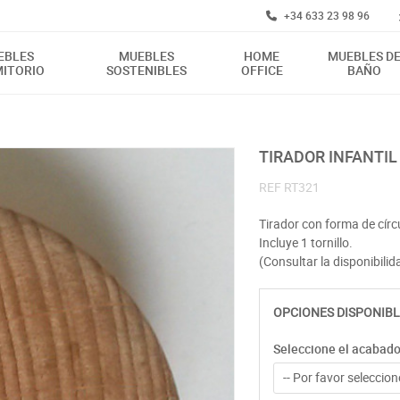
+34 633 23 98 96
EBLES
MUEBLES
HOME
MUEBLES D
ITORIO
SOSTENIBLES
OFFICE
BAÑO
TIRADOR INFANTI
REF
RT321
Tirador con forma de cír
Incluye 1 tornillo.
(Consultar la disponibilida
OPCIONES DISPONIBL
Seleccione el acabad
-- Por favor seleccione