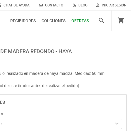
CHAT DE AYUDA
CONTACTO
BLOG
INICIAR SESIÓN
E
RECIBIDORES
COLCHONES
OFERTAS
L DE MADERA REDONDO - HAYA
culo, realizado en madera de haya maciza. Medidas: 50 mm.
d de este tirador antes de realizar el pedido).
ES
o
*
 --