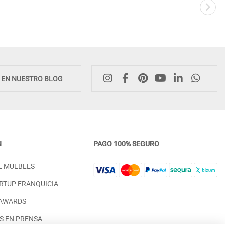
E EN NUESTRO BLOG
N
PAGO 100% SEGURO
LIBRERO BAJO CON PATAS
APARADOR AUXILIAR PATA
E MUEBLES
VINTAGE MADERA - PINO
VINTAGE MADERA - PINO
PRECIO DESDE:
PRECIO DESDE:
758,00 €
1.198,00 €
RTUP FRANQUICIA
 AWARDS
S EN PRENSA