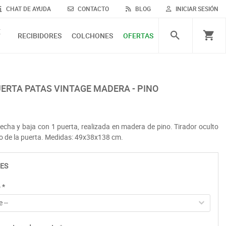
CHAT DE AYUDA
CONTACTO
BLOG
INICIAR SESIÓN
E
RECIBIDORES
COLCHONES
OFERTAS
PUERTA PATAS VINTAGE MADERA - PINO
strecha y baja con 1 puerta, realizada en madera de pino. Tirador oculto
o de la puerta. Medidas: 49x38x138 cm.
ES
o
*
 --