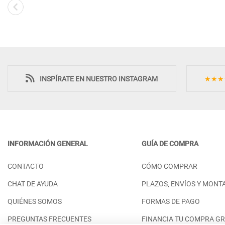
INSPÍRATE EN NUESTRO INSTAGRAM
★★★
INFORMACIÓN GENERAL
GUÍA DE COMPRA
APARADOR CON 4 PUERTAS Y 2
MESA DE TELEV
CONTACTO
CÓMO COMPRAR
CAJONES Y PATAS VINTAGE - PINO
CON PATAS MAD
PRECIO DESDE:
PRECIO DESDE:
1.198,00 €
8
CHAT DE AYUDA
PLAZOS, ENVÍOS Y MONT
QUIÉNES SOMOS
FORMAS DE PAGO
PREGUNTAS FRECUENTES
FINANCIA TU COMPRA GR