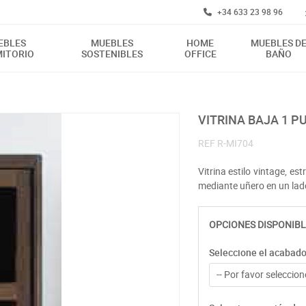
+34 633 23 98 96
EBLES
MUEBLES
HOME
MUEBLES D
ITORIO
SOSTENIBLES
OFFICE
BAÑO
VITRINA BAJA 1 
REF
R-MI704
Vitrina estilo vintage, e
mediante uñero en un lad
OPCIONES DISPONIBL
Seleccione el acabad
-- Por favor seleccione