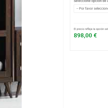
Seleccione opción de 
-- Por favor seleccione
El precio refleja la opción s
898,00 €