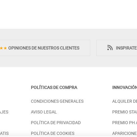
★★
OPINIONES DE NUESTROS CLIENTES
INSPIRAT
POLÍTICAS DE COMPRA
INNOVACIÓ
ISIÓN CLÁSICO
MESA TELEVISIÓN 2 PUERTAS 1
CONDICIONES GENERALES
ALQUILER D
ERA - PINO
CAJÓN ESTILO NÓRDICO MADERA
- PINO
98,00 €
AJES
AVISO LEGAL
PREMIO STA
PRECIO DESDE:
898,00 €
POLÍTICA DE PRIVACIDAD
PREMIO PH
ATIS
POLÍTICA DE COOKIES
APARICIONE