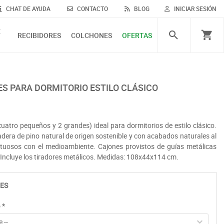
CHAT DE AYUDA
CONTACTO
BLOG
INICIAR SESIÓN
E
RECIBIDORES
COLCHONES
OFERTAS
ES PARA DORMITORIO ESTILO CLÁSICO
atro pequeños y 2 grandes) ideal para dormitorios de estilo clásico.
ra de pino natural de origen sostenible y con acabados naturales al
uosos con el medioambiente. Cajones provistos de guías metálicas
 Incluye los tiradores metálicos. Medidas: 108x44x114 cm.
ES
o
*
 --