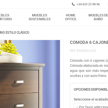
+34 633 23 98 96
EBLES
MUEBLES
HOME
MUEBLES D
ITORIO
SOSTENIBLES
OFFICE
BAÑO
IO ESTILO CLÁSICO
COMODA 6 CAJON
REF
RAD005-GS2
Cómoda con 6 cajones (cu
Cómoda elaborada en made
agua que son más respet
ocultas y con auto-freno.
OPCIONES DISPONIBL
Seleccione el acabad
-- Por favor seleccione