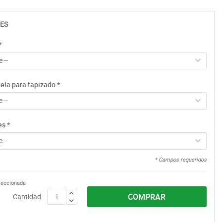
ES
*
 --
tela para tapizado
*
 --
es
*
 --
* Campos requeridos
eleccionada
COMPRAR
Cantidad