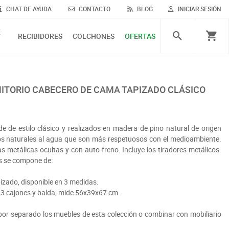
CHAT DE AYUDA
CONTACTO
BLOG
INICIAR SESIÓN
E
RECIBIDORES
COLCHONES
OFERTAS
MITORIO CABECERO DE CAMA TAPIZADO CLÁSICO
e de estilo clásico y realizados en madera de pino natural de origen
os naturales al agua que son más respetuosos con el medioambiente.
s metálicas ocultas y con auto-freno. Incluye los tiradores metálicos.
s se compone de:
izado, disponible en 3 medidas.
 3 cajones y balda, mide 56x39x67 cm.
r separado los muebles de esta colección o combinar con mobiliario