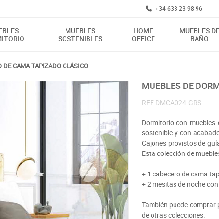
+34 633 23 98 96
EBLES
MUEBLES
HOME
MUEBLES D
ITORIO
SOSTENIBLES
OFFICE
BAÑO
 DE CAMA TAPIZADO CLÁSICO
MUEBLES DE DOR
REF
DMCA024-GRS
Dormitorio con muebles d
sostenible y con acabad
Cajones provistos de guía
Esta colección de mueble
+ 1 cabecero de cama tap
+ 2 mesitas de noche con
También puede comprar po
de otras colecciones.