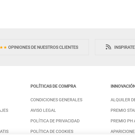
Novedad
★★
OPINIONES DE NUESTROS CLIENTES
INSPIRAT
POLÍTICAS DE COMPRA
INNOVACIÓ
RO CON PUERTAS
BAÚL 2 PUERTAS Y COPETE EN
CONDICIONES GENERALES
ALQUILER D
RMITORIO MADERA
MADERA NATURAL DE ORIGEN
SOSTENIBLE
.398,00 €
AJES
AVISO LEGAL
PREMIO STA
PRECIO DESDE:
558,00 €
POLÍTICA DE PRIVACIDAD
PREMIO PH
ATIS
POLÍTICA DE COOKIES
APARICIONE