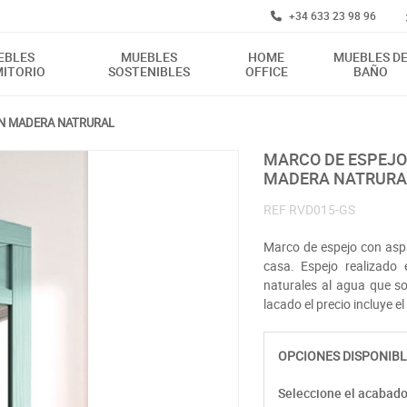
+34 633 23 98 96
EBLES
MUEBLES
HOME
MUEBLES D
ITORIO
SOSTENIBLES
OFFICE
BAÑO
EN MADERA NATRURAL
MARCO DE ESPEJO CON ASPA PARA DORMITORIO O ENTRADA EN
MADERA NATRURA
REF
RVD015-GS
Marco de espejo con aspa 
casa. Espejo realizado
naturales al agua que s
lacado el precio incluye 
OPCIONES DISPONIBL
Seleccione el acabad