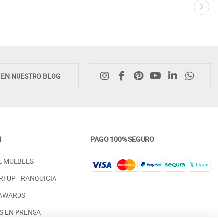
E EN NUESTRO BLOG
N
PAGO 100% SEGURO
COMODA DE 4 CAJONES PARA
SINFONIER CON 6 PRÁCTI
E MUEBLES
DORMITORIO EN MADERA
CAJONES MADERA NATUR
NATURAL
SOSTENIBLE
RTUP FRANQUICIA
PRECIO DESDE:
PRECIO DESDE:
1.198,00 €
1.098,00 €
 AWARDS
S EN PRENSA