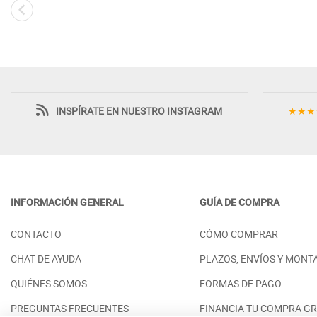
INSPÍRATE EN NUESTRO INSTAGRAM
★★★
INFORMACIÓN GENERAL
GUÍA DE COMPRA
SINFONIER CON 5 PRÁCTICOS
ARMARIO ROPE
CONTACTO
CÓMO COMPRAR
CAJONES FABRICADO EN MADERA
CON ASPAS DO
SOSTENIBLE
PRECIO DESDE:
2
CHAT DE AYUDA
PLAZOS, ENVÍOS Y MONT
PRECIO DESDE:
1.158,00 €
QUIÉNES SOMOS
FORMAS DE PAGO
PREGUNTAS FRECUENTES
FINANCIA TU COMPRA GR