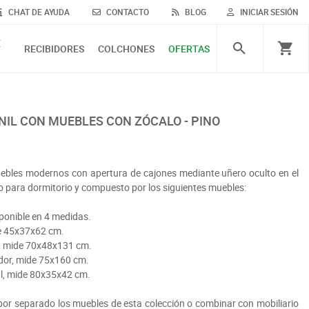
CHAT DE AYUDA
CONTACTO
BLOG
INICIAR SESIÓN
E
RECIBIDORES
COLCHONES
OFERTAS
NIL CON MUEBLES CON ZÓCALO - PINO
uebles modernos con apertura de cajones mediante uñero oculto en el
o para dormitorio y compuesto por los siguientes muebles:
ponible en 4 medidas.
de 45x37x62 cm.
s, mide 70x48x131 cm.
idor, mide 75x160 cm.
l, mide 80x35x42 cm.
r separado los muebles de esta colección o combinar con mobiliario