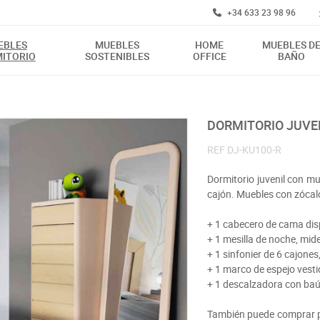
+34 633 23 98 96
EBLES
MUEBLES
HOME
MUEBLES D
ITORIO
SOSTENIBLES
OFFICE
BAÑO
DORMITORIO JUVE
REF
DJ-KU100-R
Dormitorio juvenil con m
cajón. Muebles con zócal
+ 1 cabecero de cama dis
+ 1 mesilla de noche, mi
+ 1 sinfonier de 6 cajone
+ 1 marco de espejo vest
+ 1 descalzadora con baú
También puede comprar po