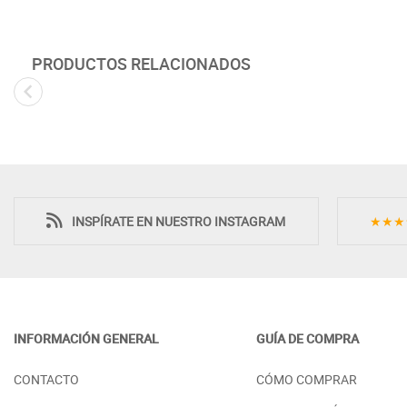
PRODUCTOS RELACIONADOS
INSPÍRATE EN NUESTRO INSTAGRAM
★★★
INFORMACIÓN GENERAL
GUÍA DE COMPRA
CÓMODA 5 CAJONES MADERA
MESILLA 3 CAJ
CONTACTO
CÓMO COMPRAR
CON PATAS RETRO - PINO
MADERA - PINO
PRECIO DESDE:
PRECIO DESDE:
868,00 €
2