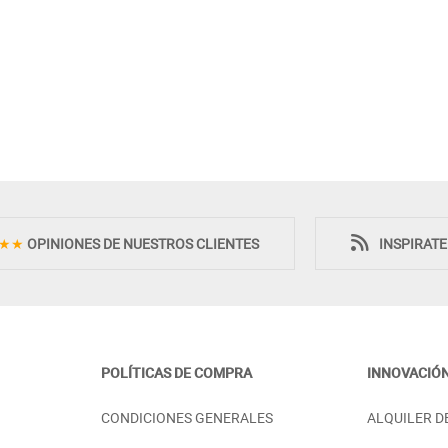
★★
OPINIONES DE NUESTROS CLIENTES
INSPIRAT
POLÍTICAS DE COMPRA
INNOVACIÓ
ONES PATAS RETRO
SINFONIER 6 CAJONES CON
CONDICIONES GENERALES
ALQUILER D
TIRADOR OCULTO - PINO
PRECIO DESDE:
98,00 €
798,00 €