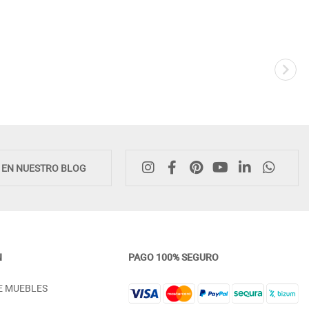
E EN NUESTRO BLOG
N
PAGO 100% SEGURO
CÓMODA CON ZÓCALO Y 3
DESCALZADORA DORMITO
E MUEBLES
CAJONES MADERA - PINO
CON ARCÓN - PINO
PRECIO DESDE:
PRECIO DESDE:
798,00 €
398,00 €