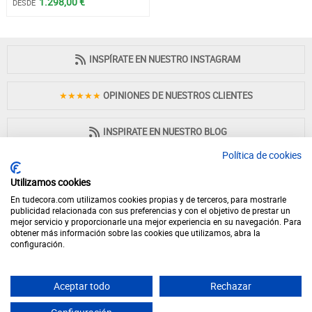
1.298,00 €
DESDE
INSPÍRATE EN NUESTRO INSTAGRAM
★★★★★
OPINIONES DE NUESTROS CLIENTES
INSPIRATE EN NUESTRO BLOG
Política de cookies
Utilizamos cookies
En tudecora.com utilizamos cookies propias y de terceros, para mostrarle
PAGO 100% SEGURO
publicidad relacionada con sus preferencias y con el objetivo de prestar un
mejor servicio y proporcionarle una mejor experiencia en su navegación. Para
obtener más información sobre las cookies que utilizamos, abra la
configuración.
Aceptar todo
Rechazar
© 2026 - Desde 1998 en internet - tudecora.com tienda online de muebles
fabricados en España - IVA incluido (Península y Baleares)