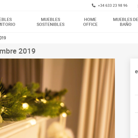
+34 633 23 98 96
EBLES
MUEBLES
HOME
MUEBLES D
ITORIO
SOSTENIBLES
OFFICE
BAÑO
019
embre 2019
e